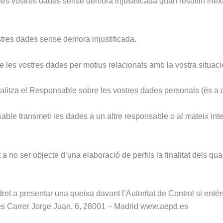
m les vostres dades sense demora injustificada quan resultin ine
res dades sense demora injustificada.
e les vostres dades per motius relacionats amb la vostra situació
realitza el Responsable sobre les vostres dades personals (és a d
onsable transmeti les dades a un altre responsable o al mateix int
 a no ser objecte d’una elaboració de perfils la finalitat dels q
dret a presentar una queixa davant l’Autoritat de Control si entén
s Carrer Jorge Juan, 6, 28001 – Madrid www.aepd.es