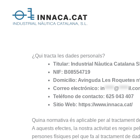
Ir
al
contenido
¿Qui tracta les dades personals?
Titular: Industrial Nàutica Catalana 
NIF: B08554719
Domicilio: Avinguda Les Roquetes nº
Correo electrónico:
in
*****
@
*****
il.c
Teléfono de contacto: 625 043 407
Sitio Web:
https://www.innaca.cat/
Quina normativa és aplicable per al tractament d
A aquests efectes, la nostra activitat es regeix p
persones físiques pel que fa al tractament de dad