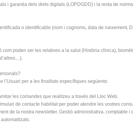
s i garantia dels drets digitals (LOPDGDD) i la resta de normat
ntificada o identificable (nom i cognoms, data de naixement, DNI
om poden ser les relatives a la salut (Història clínica), biomètr
d’altres…).
personals?
e l’Usuari per a les finalitats específiques següents:
 tramitar les comandes que realitzeu a través del Lloc Web.
rmulari de contacte habilitat per poder atendre les vostres consu
ent de la nostra newsletter. Gestió administrativa, comptable i d
 automatitzats.