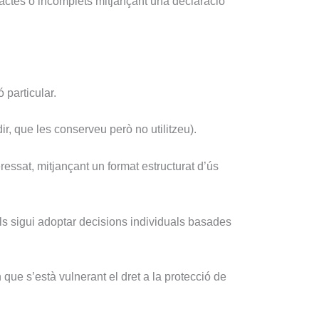
xactes o incomplets mitjançant una declaració
 particular.
ir, que les conserveu però no utilitzeu).
eressat, mitjançant un format estructurat d’ús
uals sigui adoptar decisions individuals basades
 que s’està vulnerant el dret a la protecció de