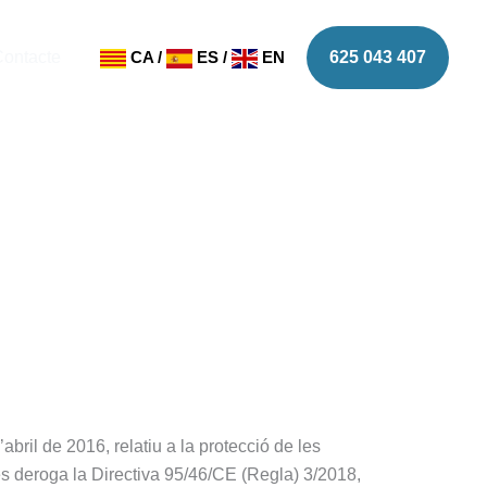
ontacte
CA
/
ES
/
EN
625 043 407
bril de 2016, relatiu a la protecció de les
 es deroga la Directiva 95/46/CE (Regla) 3/2018,