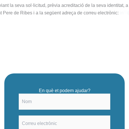
iant la seva sol·licitud, prèvia acreditació de la seva identitat,
Pere de Ribes i a la següent adreça de correu electrònic:
in
**
En què et podem ajudar?
N
o
m
*
E
m