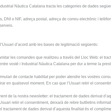
ndustrial Nàutica Catalana tracta les categories de dades següe
, DNI o NIF, adreça postal, adreça de correu electrònic i telèfon
serveis.
 l’Usuari d’acord amb les bases de legitimació següents:
 tramitar les comandes que realitzeu a través del Lloc Web: el tra
ntre vostè i Industrial Nàutica Catalana per dur a terme la prestac
ormulari de contacte habilitat per poder atendre les vostres cons
tirar en qualsevol moment. En cas que l’Usuari retiri el consenti
ent de la nostra newsletter: el tractament de dades derivat d’aq
uari retiri el consentiment, deixarà de rebre butlletins informat
el tractament de dades derivat d’aquesta finalitat és el complim