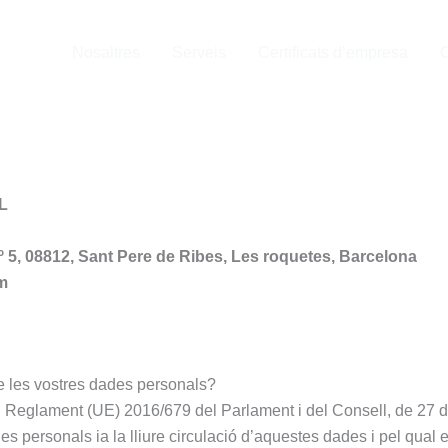
Nosaltres
Serveis
Certificats d’empresa
C
SL
 5, 08812, Sant Pere de Ribes, Les roquetes, Barcelona
om
e les vostres dades personals?
el Reglament (UE) 2016/679 del Parlament i del Consell, de 27 d’a
es personals ia la lliure circulació d’aquestes dades i pel qual