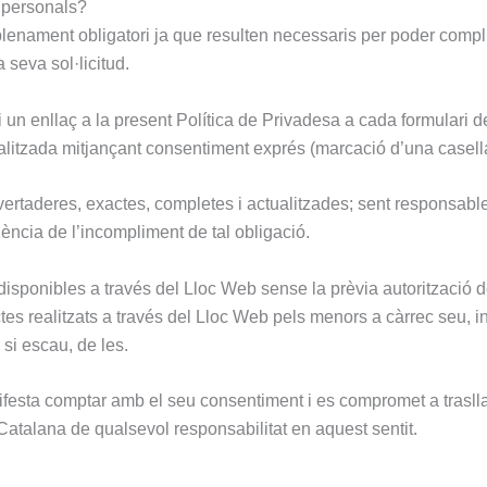
 personals?
nament obligatori ja que resulten necessaris per poder complir 
 seva sol·licitud.
li un enllaç a la present Política de Privadesa a cada formulari
alitzada mitjançant consentiment exprés (marcació d’una casella
ertaderes, exactes, completes i actualitzades; sent responsable
ncia de l’incompliment de tal obligació.
disponibles a través del Lloc Web sense la prèvia autorització d
tes realitzats a través del Lloc Web pels menors a càrrec seu, 
si escau, de les.
nifesta comptar amb el seu consentiment i es compromet a trasll
 Catalana de qualsevol responsabilitat en aquest sentit.