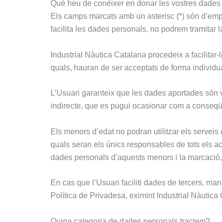
Què heu de conèixer en donar les vostres dades
Els camps marcats amb un asterisc (*) són d’emple
facilita les dades personals, no podrem tramitar la
Industrial Nàutica Catalana
procedeix a facilitar-
quals, hauran de ser acceptats de forma individu
L’Usuari garanteix que les dades aportades són v
indirecte, que es pugui ocasionar com a conseqüè
Els menors d’edat no podran utilitzar els serveis 
quals seran els únics responsables de tots els ac
dades personals d’aquests menors i la marcació, 
En cas que l’Usuari faciliti dades de tercers, ma
Política de Privadesa, eximint Industrial Nàutica
Quina categoria de dades personals tractem?